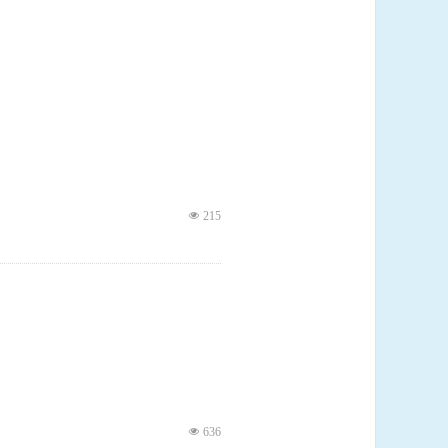
넶
215
넶
636