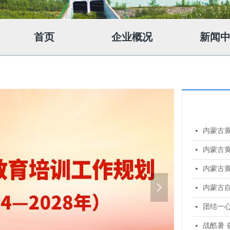
首页
企业概况
新闻
内蒙古
넷
内蒙古黄
넷
内蒙古
넷
넲
넷
团结一
넷
战酷暑 
넷